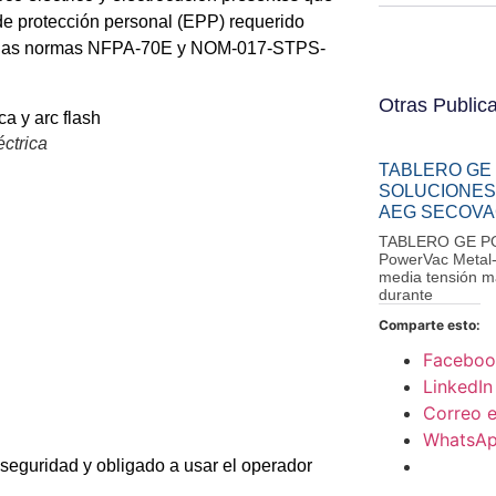
 de protección personal (EPP) requerido
rdo las normas NFPA-70E y NOM-017-STPS-
Otras Public
éctrica
TABLERO GE
SOLUCIONES
AEG SECOVA
TABLERO GE POW
PowerVac Metal-
media tensión m
durante
Comparte esto:
Faceboo
LinkedIn
Correo e
WhatsA
 seguridad y obligado a usar el operador