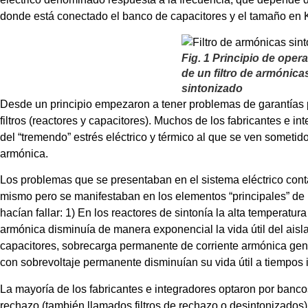
donde está conectado el banco de capacitores y el tamaño en
Fig. 1 Principio de oper
de un filtro de armónica
sintonizado
Desde un principio empezaron a tener problemas de garantías po
filtros (reactores y capacitores). Muchos de los fabricantes e i
del “tremendo” estrés eléctrico y térmico al que se ven sometido
armónica.
Los problemas que se presentaban en el sistema eléctrico con
mismo pero se manifestaban en los elementos “principales” de lo
hacían fallar: 1) En los reactores de sintonía la alta temperatur
armónica disminuía de manera exponencial la vida útil del aisl
capacitores, sobrecarga permanente de corriente armónica ge
con sobrevoltaje permanente disminuían su vida útil a tiempos
La mayoría de los fabricantes e integradores optaron por banco
rechazo (también llamados filtros de rechazo o desintonizados).