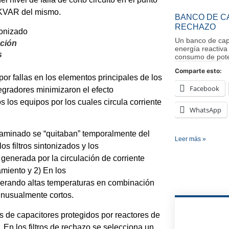
 KVAR del mismo.
BANCO DE C
RECHAZO
Un banco de cap
ación
energía reactiva 
s
consumo de pote
Comparte esto:
r fallas en los elementos principales de los
Facebook
ntegradores minimizaron el efecto
s los equipos por los cuales circula corriente
WhatsApp
taminado se “quitaban” temporalmente del
Leer más »
s filtros sintonizados y los
a generada por la circulación de corriente
amiento y 2) En los
nerando altas temperaturas en combinación
 inusualmente cortos.
s de capacitores protegidos por reactores de
 En los filtros de rechazo se selecciona un