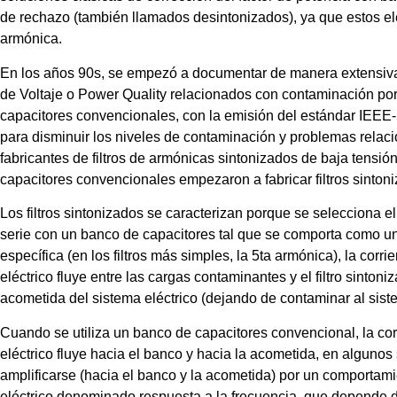
de rechazo (también llamados desintonizados), ya que estos 
armónica.
En los años 90s, se empezó a documentar de manera extensiv
de Voltaje o Power Quality relacionados con contaminación por
capacitores convencionales, con la emisión del estándar IEEE-
para disminuir los niveles de contaminación y problemas rel
fabricantes de filtros de armónicas sintonizados de baja tensi
capacitores convencionales empezaron a fabricar filtros sinton
Los filtros sintonizados se caracterizan porque se selecciona 
serie con un banco de capacitores tal que se comporta como un 
específica (en los filtros más simples, la 5ta armónica), la cor
eléctrico fluye entre las cargas contaminantes y el filtro sintoniz
acometida del sistema eléctrico (dejando de contaminar al sist
Cuando se utiliza un banco de capacitores convencional, la cor
eléctrico fluye hacia el banco y hacia la acometida, en algunos
amplificarse (hacia el banco y la acometida) por un comportami
eléctrico denominado respuesta a la frecuencia, que depende del 