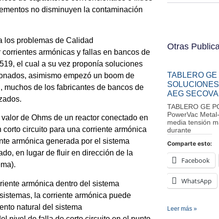
elementos no disminuyen la contaminación
a los problemas de Calidad
Otras Public
 corrientes armónicas y fallas en bancos de
519, el cual a su vez proponía soluciones
TABLERO GE
acionados, asimismo empezó un boom de
SOLUCIONES
ón, muchos de los fabricantes de bancos de
AEG SECOVA
izados.
TABLERO GE POW
PowerVac Metal-
el valor de Ohms de un reactor conectado en
media tensión m
corto circuito para una corriente armónica
durante
riente armónica generada por el sistema
Comparte esto:
ado, en lugar de fluir en dirección de la
Facebook
ema).
WhatsApp
riente armónica dentro del sistema
 sistemas, la corriente armónica puede
ento natural del sistema
Leer más »
nivel de falla de corto circuito en el punto